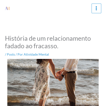
Ir
para
o
conteúdo
História de um relacionamento
fadado ao fracasso.
/
Posts
/ Por
Atividade Mental