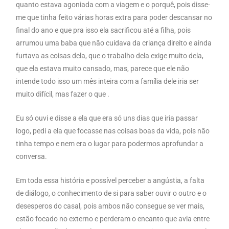
quanto estava agoniada com a viagem e o porquê, pois disse-
me que tinha feito várias horas extra para poder descansar no
final do ano e que pra isso ela sacrificou até a filha, pois
arrumou uma baba que não cuidava da criança direito e ainda
furtava as coisas dela, que o trabalho dela exige muito dela,
que ela estava muito cansado, mas, parece que ele não
intende todo isso um mês inteira com a família dele iria ser
muito difícil, mas fazer o que .
Eu só ouvi e disse a ela que era só uns dias que iria passar
logo, pedi a ela que focasse nas coisas boas da vida, pois não
tinha tempo e nem era o lugar para podermos aprofundar a
conversa.
Em toda essa história e possível perceber a angústia, a falta
de diálogo, o conhecimento de si para saber ouvir o outro e o
desesperos do casal, pois ambos não consegue se ver mais,
estão focado no externo e perderam o encanto que avia entre