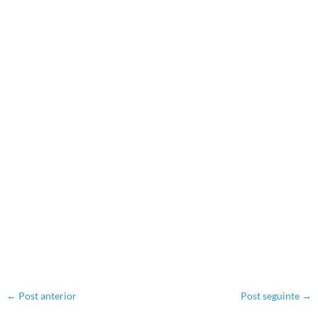
←
Post anterior
Post seguinte
→