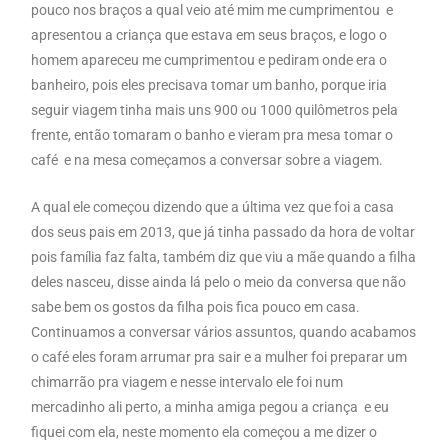
pouco nos braços a qual veio até mim me cumprimentou e
apresentou a criança que estava em seus braços, e logo o
homem apareceu me cumprimentou e pediram onde era o
banheiro, pois eles precisava tomar um banho, porque iria
seguir viagem tinha mais uns 900 ou 1000 quilômetros pela
frente, então tomaram o banho e vieram pra mesa tomar o
café e na mesa começamos a conversar sobre a viagem.
A qual ele começou dizendo que a última vez que foi a casa
dos seus pais em 2013, que já tinha passado da hora de voltar
pois família faz falta, também diz que viu a mãe quando a filha
deles nasceu, disse ainda lá pelo o meio da conversa que não
sabe bem os gostos da filha pois fica pouco em casa.
Continuamos a conversar vários assuntos, quando acabamos
o café eles foram arrumar pra sair e a mulher foi preparar um
chimarrão pra viagem e nesse intervalo ele foi num
mercadinho ali perto, a minha amiga pegou a criança e eu
fiquei com ela, neste momento ela começou a me dizer o