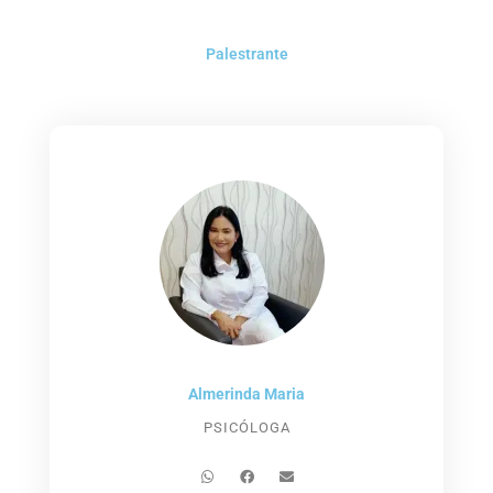
Palestrante
Almerinda Maria
PSICÓLOGA
W
F
E
h
a
n