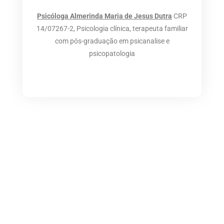
a
c
v
t
e
e
s
b
l
Psicóloga Almerinda Maria de Jesus Dutra
CRP
a
o
o
14/07267-2, Psicologia clínica, terapeuta familiar
p
o
p
p
k
e
com pós-graduação em psicanalise e
psicopatologia