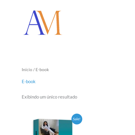
Ir
para
o
conteúdo
Início
/ E-book
E-book
Exibindo um único resultado
O
O
Sale!
preço
preço
original
atual
era:
é: