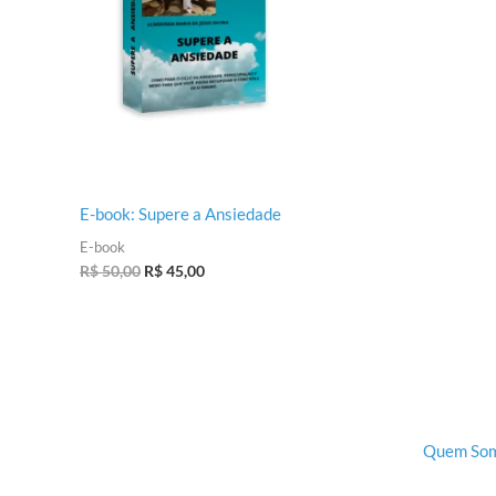
R$ 50,00.
R$ 45,00.
E-book: Supere a Ansiedade
E-book
R$
50,00
R$
45,00
Quem So