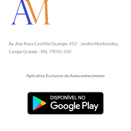
Av. Ana Rosa Castilho Ocampo, 452 - Jardim Montevideu,
Campo Grande - MS, 79035-320
Aplicativo Exclusivo de Autoconhecimento