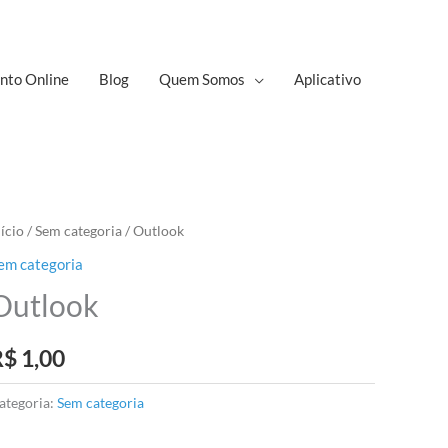
nto Online
Blog
Quem Somos
Aplicativo
nício
/
Sem categoria
/ Outlook
em categoria
Outlook
R$
1,00
ategoria:
Sem categoria