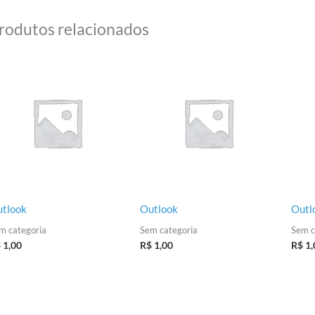
rodutos relacionados
tlook
Outlook
Outl
m categoria
Sem categoria
Sem c
$
1,00
R$
1,00
R$
1,