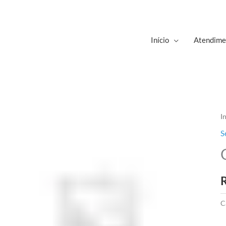
Início
Atendime
I
S
C