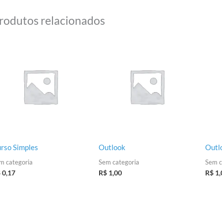
rodutos relacionados
rso Simples
Outlook
Outl
m categoria
Sem categoria
Sem c
$
0,17
R$
1,00
R$
1,