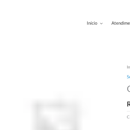
Início
Atendime
I
S
C