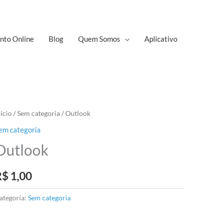
nto Online
Blog
Quem Somos
Aplicativo
nício
/
Sem categoria
/ Outlook
em categoria
Outlook
R$
1,00
ategoria:
Sem categoria